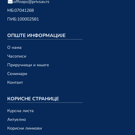
officeps@privsav.rs
01. децембар
МБ:
07041268
ПИБ:
100002581
новембар 2023.
Привредни саветник ТВ 198
ОПШТЕ ИНФОРМАЦИЈЕ
24. новембар
О намa
Привредни саветник ТВ 197
Часописи
17. новембар
Приручници и књиге
Привредни саветник ТВ 196
Семинари
10. новембар
Контакт
Привредни саветник ТВ 195
03. новембар
КОРИСНЕ СТРАНИЦЕ
Курсна листа
октобар 2023.
Актуелно
Привредни саветник ТВ 194
Корисни линкови