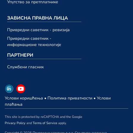
23. октобар
Упутство за претплатнике
Привредни саветник ТВ 193
ЗАВИСНА ПРАВНА ЛИЦА
23. октобар
Привредни саветник ТВ 192
Привредни саветник - ревизија
13. октобар
Привредни саветник -
информационе технологије
септембар 2023.
ПАРТНЕРИ
Привредни саветник ТВ 191
Службени гласник
29. септембар
Привредни саветник ТВ 190
29. септембар
Услови коришћења
•
Политика приватности
•
Услови
Привредни саветник ТВ 189
плаћања
22. септембар
This site is protected by reCAPTCHA and the Google
Привредни саветник ТВ 188
Privacy Policy
and
Terms of Service
apply.
15. септембар
Copyright © 2026 Привредни саветник д.о.о. Сва права задржана.