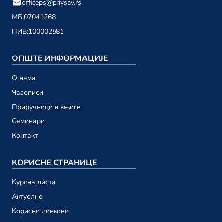
officeps@privsav.rs
01. децембар
МБ:
07041268
ПИБ:
100002581
новембар 2023.
Привредни саветник ТВ 198
ОПШТЕ ИНФОРМАЦИЈЕ
24. новембар
О намa
Привредни саветник ТВ 197
Часописи
17. новембар
Приручници и књиге
Привредни саветник ТВ 196
Семинари
10. новембар
Контакт
Привредни саветник ТВ 195
03. новембар
КОРИСНЕ СТРАНИЦЕ
Курсна листа
октобар 2023.
Актуелно
Привредни саветник ТВ 194
Корисни линкови