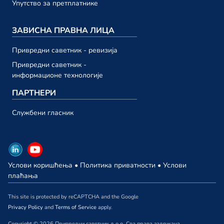
23. октобар
Упутство за претплатнике
Привредни саветник ТВ 193
ЗАВИСНА ПРАВНА ЛИЦА
23. октобар
Привредни саветник ТВ 192
Привредни саветник - ревизија
13. октобар
Привредни саветник -
информационе технологије
септембар 2023.
ПАРТНЕРИ
Привредни саветник ТВ 191
Службени гласник
29. септембар
Привредни саветник ТВ 190
29. септембар
Услови коришћења
•
Политика приватности
•
Услови
Привредни саветник ТВ 189
плаћања
22. септембар
This site is protected by reCAPTCHA and the Google
Привредни саветник ТВ 188
Privacy Policy
and
Terms of Service
apply.
15. септембар
Copyright © 2026 Привредни саветник д.о.о. Сва права задржана.