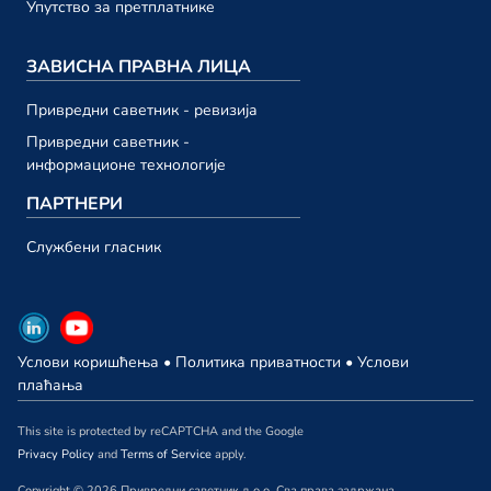
23. октобар
Упутство за претплатнике
Привредни саветник ТВ 193
ЗАВИСНА ПРАВНА ЛИЦА
23. октобар
Привредни саветник ТВ 192
Привредни саветник - ревизија
13. октобар
Привредни саветник -
информационе технологије
септембар 2023.
ПАРТНЕРИ
Привредни саветник ТВ 191
Службени гласник
29. септембар
Привредни саветник ТВ 190
29. септембар
Услови коришћења
•
Политика приватности
•
Услови
Привредни саветник ТВ 189
плаћања
22. септембар
This site is protected by reCAPTCHA and the Google
Привредни саветник ТВ 188
Privacy Policy
and
Terms of Service
apply.
15. септембар
Copyright © 2026 Привредни саветник д.о.о. Сва права задржана.