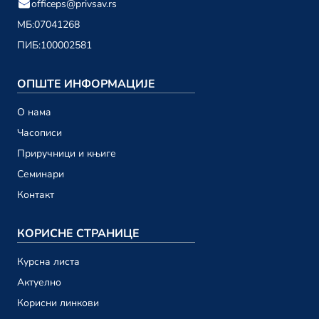
officeps@privsav.rs
01. децембар
МБ:
07041268
ПИБ:
100002581
новембар 2023.
Привредни саветник ТВ 198
ОПШТЕ ИНФОРМАЦИЈЕ
24. новембар
О намa
Привредни саветник ТВ 197
Часописи
17. новембар
Приручници и књиге
Привредни саветник ТВ 196
Семинари
10. новембар
Контакт
Привредни саветник ТВ 195
03. новембар
КОРИСНЕ СТРАНИЦЕ
Курсна листа
октобар 2023.
Актуелно
Привредни саветник ТВ 194
Корисни линкови