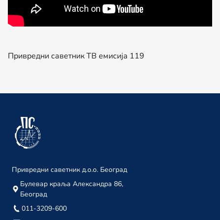
15. јануар
Привредни саветник ТВ 204
03. јануар
Привредни саветник ТВ емисија 119
децембар 2023.
Привредни саветник ТВ 203
29. децембар
Привредни саветник ТВ 202
22. децембар
Привредни саветник ТВ 201
18. децембар
Привредни саветник д.о.о. Београд
Привредни саветник ТВ 200
Булевар краља Александра 86,
Београд
08. децембар
011-3209-600
Привредни саветник ТВ 199