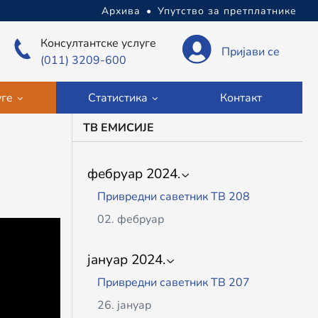
Архива
•
Упутство за претплатнике
Консултантске услуге
Пријави се
(011) 3209-600
уге
Статистика
Контакт
ТВ ЕМИСИЈЕ
фебруар 2024.
Привредни саветник ТВ 208
02. фебруар
јануар 2024.
Привредни саветник ТВ 207
26. јануар