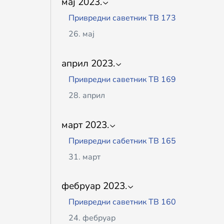
мај 2023.
22. јун
07. јул
Привредни саветник ТВ 173
ПРИВРЕДНИ САВЕТНИК ТВ 175
26. мај
16. јун
Привредни саветник ТВ 172
ПРИВРЕДНИ САВЕТНИК ТВ 174
април 2023.
19. мај
05. јун
Привредни саветник ТВ 169
Привредни саветник ТВ 171
28. април
12. мај
Привредни саветник ТВ 168
Привредни саветник ТВ 170
март 2023.
21. април
05. мај
Привредни сабетник ТВ 165
Привредни саветник ТВ 167
31. март
17. април
Привредни саветник ТВ 164
Привредни саветник ТВ 166
фебруар 2023.
24. март
07. април
Привредни саветник ТВ 160
Привредни саветник ТВ 163
24. фебруар
17. март