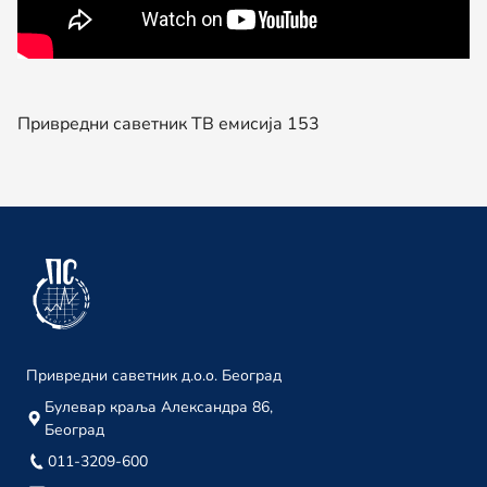
15. јануар
Привредни саветник ТВ 204
03. јануар
Привредни саветник ТВ емисија 153
децембар 2023.
Привредни саветник ТВ 203
29. децембар
Привредни саветник ТВ 202
22. децембар
Привредни саветник ТВ 201
18. децембар
Привредни саветник д.о.о. Београд
Привредни саветник ТВ 200
Булевар краља Александра 86,
Београд
08. децембар
011-3209-600
Привредни саветник ТВ 199