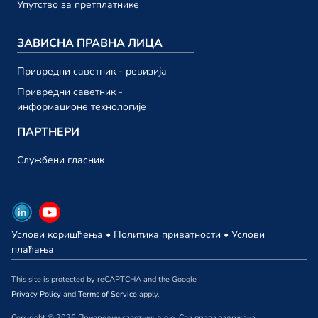
23. октобар
Упутство за претплатнике
Привредни саветник ТВ 193
ЗАВИСНА ПРАВНА ЛИЦА
23. октобар
Привредни саветник ТВ 192
Привредни саветник - ревизија
13. октобар
Привредни саветник -
информационе технологије
септембар 2023.
ПАРТНЕРИ
Привредни саветник ТВ 191
Службени гласник
29. септембар
Привредни саветник ТВ 190
29. септембар
Услови коришћења
•
Политика приватности
•
Услови
Привредни саветник ТВ 189
плаћања
22. септембар
This site is protected by reCAPTCHA and the Google
Привредни саветник ТВ 188
Privacy Policy
and
Terms of Service
apply.
15. септембар
Copyright © 2026 Привредни саветник д.о.о. Сва права задржана.