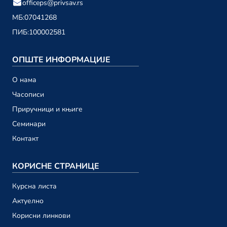
officeps@privsav.rs
01. децембар
МБ:
07041268
ПИБ:
100002581
новембар 2023.
Привредни саветник ТВ 198
ОПШТЕ ИНФОРМАЦИЈЕ
24. новембар
О намa
Привредни саветник ТВ 197
Часописи
17. новембар
Приручници и књиге
Привредни саветник ТВ 196
Семинари
10. новембар
Контакт
Привредни саветник ТВ 195
03. новембар
КОРИСНЕ СТРАНИЦЕ
Курсна листа
октобар 2023.
Актуелно
Привредни саветник ТВ 194
Корисни линкови