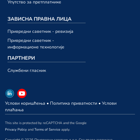
23. октобар
Упутство за претплатнике
Привредни саветник ТВ 193
ЗАВИСНА ПРАВНА ЛИЦА
23. октобар
Привредни саветник ТВ 192
Привредни саветник - ревизија
13. октобар
Привредни саветник -
информационе технологије
септембар 2023.
ПАРТНЕРИ
Привредни саветник ТВ 191
Службени гласник
29. септембар
Привредни саветник ТВ 190
29. септембар
Услови коришћења
•
Политика приватности
•
Услови
Привредни саветник ТВ 189
плаћања
22. септембар
This site is protected by reCAPTCHA and the Google
Привредни саветник ТВ 188
Privacy Policy
and
Terms of Service
apply.
15. септембар
Copyright © 2026 Привредни саветник д.о.о. Сва права задржана.