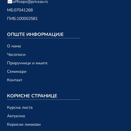
officeps@privsav.rs
01. децембар
МБ:
07041268
ПИБ:
100002581
новембар 2023.
Привредни саветник ТВ 198
ОПШТЕ ИНФОРМАЦИЈЕ
24. новембар
О намa
Привредни саветник ТВ 197
Часописи
17. новембар
Приручници и књиге
Привредни саветник ТВ 196
Семинари
10. новембар
Контакт
Привредни саветник ТВ 195
03. новембар
КОРИСНЕ СТРАНИЦЕ
Курсна листа
октобар 2023.
Актуелно
Привредни саветник ТВ 194
Корисни линкови