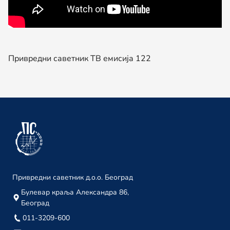
15. јануар
Привредни саветник ТВ 204
03. јануар
Привредни саветник ТВ емисија 122
децембар 2023.
Привредни саветник ТВ 203
29. децембар
Привредни саветник ТВ 202
22. децембар
Привредни саветник ТВ 201
18. децембар
Привредни саветник д.о.о. Београд
Привредни саветник ТВ 200
Булевар краља Александра 86,
Београд
08. децембар
011-3209-600
Привредни саветник ТВ 199