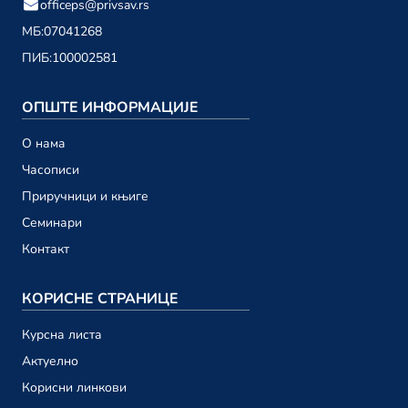
officeps@privsav.rs
01. децембар
МБ:
07041268
ПИБ:
100002581
новембар 2023.
Привредни саветник ТВ 198
ОПШТЕ ИНФОРМАЦИЈЕ
24. новембар
О намa
Привредни саветник ТВ 197
Часописи
17. новембар
Приручници и књиге
Привредни саветник ТВ 196
Семинари
10. новембар
Контакт
Привредни саветник ТВ 195
03. новембар
КОРИСНЕ СТРАНИЦЕ
Курсна листа
октобар 2023.
Актуелно
Привредни саветник ТВ 194
Корисни линкови