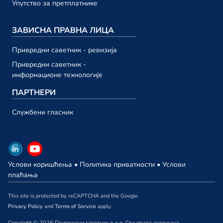
23. октобар
Упутство за претплатнике
Привредни саветник ТВ 193
ЗАВИСНА ПРАВНА ЛИЦА
23. октобар
Привредни саветник ТВ 192
Привредни саветник - ревизија
13. октобар
Привредни саветник -
информационе технологије
септембар 2023.
ПАРТНЕРИ
Привредни саветник ТВ 191
Службени гласник
29. септембар
Привредни саветник ТВ 190
29. септембар
Услови коришћења
•
Политика приватности
•
Услови
Привредни саветник ТВ 189
плаћања
22. септембар
This site is protected by reCAPTCHA and the Google
Привредни саветник ТВ 188
Privacy Policy
and
Terms of Service
apply.
15. септембар
Copyright © 2026 Привредни саветник д.о.о. Сва права задржана.