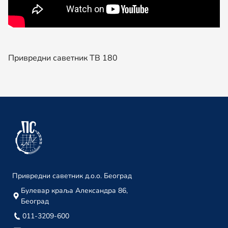
15. јануар
Привредни саветник ТВ 204
03. јануар
Привредни саветник ТВ 180
децембар 2023.
Привредни саветник ТВ 203
29. децембар
Привредни саветник ТВ 202
22. децембар
Привредни саветник ТВ 201
18. децембар
Привредни саветник д.о.о. Београд
Привредни саветник ТВ 200
Булевар краља Александра 86,
Београд
08. децембар
011-3209-600
Привредни саветник ТВ 199