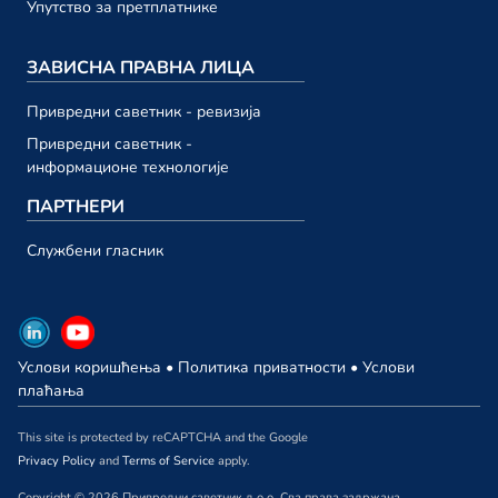
23. октобар
Упутство за претплатнике
Привредни саветник ТВ 193
ЗАВИСНА ПРАВНА ЛИЦА
23. октобар
Привредни саветник ТВ 192
Привредни саветник - ревизија
13. октобар
Привредни саветник -
информационе технологије
септембар 2023.
ПАРТНЕРИ
Привредни саветник ТВ 191
Службени гласник
29. септембар
Привредни саветник ТВ 190
29. септембар
Услови коришћења
•
Политика приватности
•
Услови
Привредни саветник ТВ 189
плаћања
22. септембар
This site is protected by reCAPTCHA and the Google
Привредни саветник ТВ 188
Privacy Policy
and
Terms of Service
apply.
15. септембар
Copyright © 2026 Привредни саветник д.о.о. Сва права задржана.