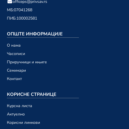
officeps@privsav.rs
01. децембар
МБ:
07041268
ПИБ:
100002581
новембар 2023.
Привредни саветник ТВ 198
ОПШТЕ ИНФОРМАЦИЈЕ
24. новембар
О намa
Привредни саветник ТВ 197
Часописи
17. новембар
Приручници и књиге
Привредни саветник ТВ 196
Семинари
10. новембар
Контакт
Привредни саветник ТВ 195
03. новембар
КОРИСНЕ СТРАНИЦЕ
Курсна листа
октобар 2023.
Актуелно
Привредни саветник ТВ 194
Корисни линкови