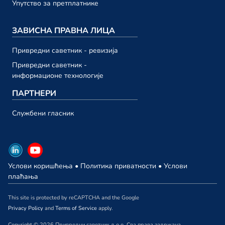
23. октобар
Упутство за претплатнике
Привредни саветник ТВ 193
ЗАВИСНА ПРАВНА ЛИЦА
23. октобар
Привредни саветник ТВ 192
Привредни саветник - ревизија
13. октобар
Привредни саветник -
информационе технологије
септембар 2023.
ПАРТНЕРИ
Привредни саветник ТВ 191
Службени гласник
29. септембар
Привредни саветник ТВ 190
29. септембар
Услови коришћења
•
Политика приватности
•
Услови
Привредни саветник ТВ 189
плаћања
22. септембар
This site is protected by reCAPTCHA and the Google
Привредни саветник ТВ 188
Privacy Policy
and
Terms of Service
apply.
15. септембар
Copyright © 2026 Привредни саветник д.о.о. Сва права задржана.