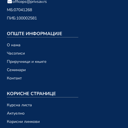
officeps@privsav.rs
01. децембар
МБ:
07041268
ПИБ:
100002581
новембар 2023.
Привредни саветник ТВ 198
ОПШТЕ ИНФОРМАЦИЈЕ
24. новембар
О намa
Привредни саветник ТВ 197
Часописи
17. новембар
Приручници и књиге
Привредни саветник ТВ 196
Семинари
10. новембар
Контакт
Привредни саветник ТВ 195
03. новембар
КОРИСНЕ СТРАНИЦЕ
Курсна листа
октобар 2023.
Актуелно
Привредни саветник ТВ 194
Корисни линкови