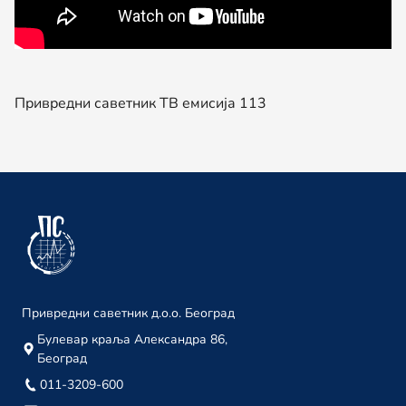
15. јануар
Привредни саветник ТВ 204
03. јануар
Привредни саветник ТВ емисија 113
децембар 2023.
Привредни саветник ТВ 203
29. децембар
Привредни саветник ТВ 202
22. децембар
Привредни саветник ТВ 201
18. децембар
Привредни саветник д.о.о. Београд
Привредни саветник ТВ 200
Булевар краља Александра 86,
Београд
08. децембар
011-3209-600
Привредни саветник ТВ 199