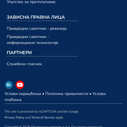
23. октобар
Упутство за претплатнике
Привредни саветник ТВ 193
ЗАВИСНА ПРАВНА ЛИЦА
23. октобар
Привредни саветник ТВ 192
Привредни саветник - ревизија
13. октобар
Привредни саветник -
информационе технологије
септембар 2023.
ПАРТНЕРИ
Привредни саветник ТВ 191
Службени гласник
29. септембар
Привредни саветник ТВ 190
29. септембар
Услови коришћења
•
Политика приватности
•
Услови
Привредни саветник ТВ 189
плаћања
22. септембар
This site is protected by reCAPTCHA and the Google
Привредни саветник ТВ 188
Privacy Policy
and
Terms of Service
apply.
15. септембар
Copyright © 2026 Привредни саветник д.о.о. Сва права задржана.