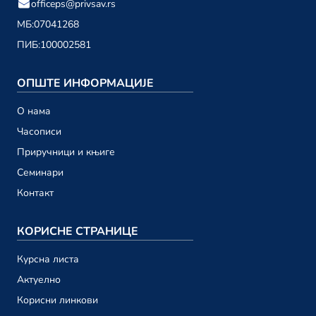
officeps@privsav.rs
01. децембар
МБ:
07041268
ПИБ:
100002581
новембар 2023.
Привредни саветник ТВ 198
ОПШТЕ ИНФОРМАЦИЈЕ
24. новембар
О намa
Привредни саветник ТВ 197
Часописи
17. новембар
Приручници и књиге
Привредни саветник ТВ 196
Семинари
10. новембар
Контакт
Привредни саветник ТВ 195
03. новембар
КОРИСНЕ СТРАНИЦЕ
Курсна листа
октобар 2023.
Актуелно
Привредни саветник ТВ 194
Корисни линкови